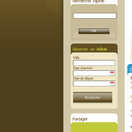
Recherche rapide
Réserver un
hôtel
Ville :
Date d'arrivée :
D
Date de départ :
S
d
L
é
V
l
Partager