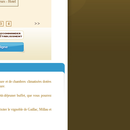
3
4
ieure et de chambres climatisées dotées
ure.
tit-déjeuner buffet, que vous pourrez
iter le vignoble de Gaillac, Millau et