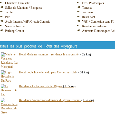
Chambres Familiales
Fax / Photocopies
Salles de Réunions / Banquets
Terrasse
Jardin
Journaux
Bar
Restaurant
Accès Internet WiFi Gratuit Compris
WiFi / Connexion sans Fil
Services Internet
Randonnée pédestre
Parking Gratuit
Animaux Domestiques Ad
ôtels les plus proches de Hôtel des Voyageurs
Hotel Madame vacances - résidence la marquisié
(< 22 km)
Hotel Logis hostellerie du parc Cordes-sur-ciel
(< 31 km)
Résidence Le hameau du lac Rignac
(< 35 km)
Résidence Vacancéole - domaine du green Rivières
(< 35 km)