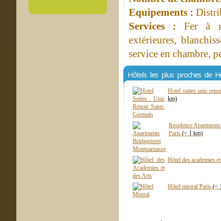
Equipements :
Distri
Services :
Fer à re
extérieures, blanchiss
service en chambre, pe
Hôtels les plus proches de H
Hotel suites unic reno
km)
Résidence Apartments 
Paris
(< 1 km)
Hôtel des academies et
Hôtel mistral Paris
(< 