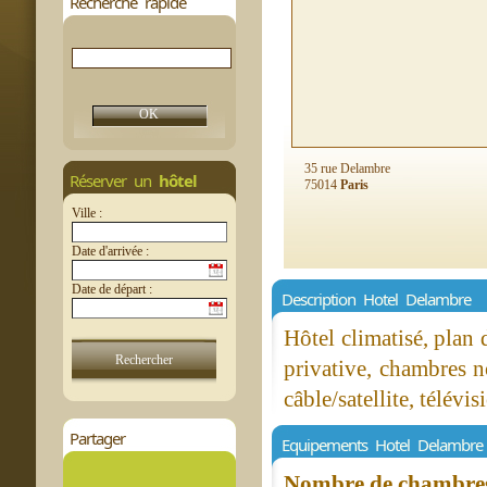
Recherche rapide
35 rue Delambre
Réserver un
hôtel
75014
Paris
Ville :
Date d'arrivée :
Date de départ :
Description Hotel Delambre
Hôtel climatisé, plan d
privative, chambres n
câble/satellite, télévi
Partager
Equipements Hotel Delambre
Nombre de chambres 