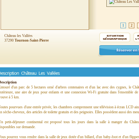
1
2
Château les Vallées
37290
Tournon-Saint-Pierre
escription Château Les Vallées
Description
ntouré d'un parc de 5 hectares orné d'arbres centenaires et d'un lac avec des cygnes, le Ch
xtérieure, une aire de jeux pour enfants et une connexion Wi-Fi gratuite dans l'ensemble de
rouve à 5 km.
outes pourvues d'une entrée privée, les chambres comprennent une télévision à écran LCD ainsi
n sèche-cheveux, des articles de toilette gratuits et des peignoirs. Elles possèdent aussi des meub
Un petit-déjeuner continental est proposé tous les jours dans la salle à manger du Châte
isponibles sur demande.
ous pourrez vous rendre dans la salle de jeux dotée d'un billard, d'un baby-foot et d'un flipper