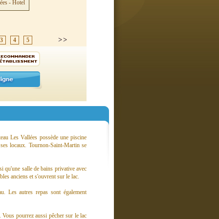
3
4
5
âteau Les Vallées possède une piscine
 ses locaux. Tournon-Saint-Martin se
 qu'une salle de bains privative avec
les anciens et s'ouvrent sur le lac.
au. Les autres repas sont également
. Vous pourrez aussi pêcher sur le lac