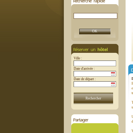
Recherche rapide
Réserver un
hôtel
Ville :
Date d'arrivée :
D
Date de départ :
E
e
t
T
u
Partager
d
V