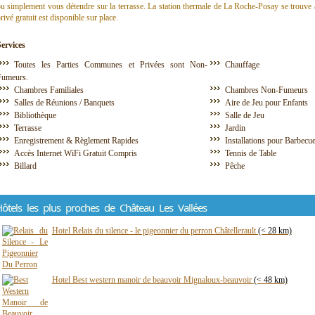
u simplement vous détendre sur la terrasse. La station thermale de La Roche-Posay se trouve 
rivé gratuit est disponible sur place.
Services
Toutes les Parties Communes et Privées sont Non-
Chauffage
Fumeurs.
Chambres Familiales
Chambres Non-Fumeurs
Salles de Réunions / Banquets
Aire de Jeu pour Enfants
Bibliothèque
Salle de Jeu
Terrasse
Jardin
Enregistrement & Règlement Rapides
Installations pour Barbecu
Accès Internet WiFi Gratuit Compris
Tennis de Table
Billard
Pêche
ôtels les plus proches de Château Les Vallées
Hotel Relais du silence - le pigeonnier du perron Châtellerault
(< 28 km)
Hotel Best western manoir de beauvoir Mignaloux-beauvoir
(< 48 km)