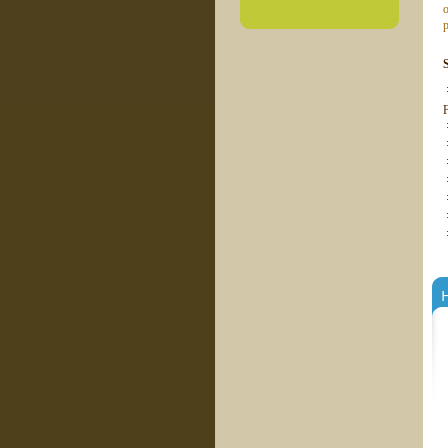
o
p
H