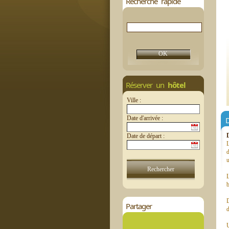
Recherche rapide
Réserver un
hôtel
Ville :
Date d'arrivée :
D
Date de départ :
d
L
b
D
Partager
d
U