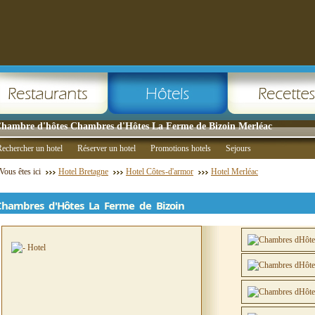
hambre d'hôtes Chambres d'Hôtes La Ferme de Bizoin Merléac
echercher un hotel
Réserver un hotel
Promotions hotels
Sejours
Vous êtes ici
Hotel Bretagne
Hotel Côtes-d'armor
Hotel Merléac
Chambres d'Hôtes La Ferme de Bizoin