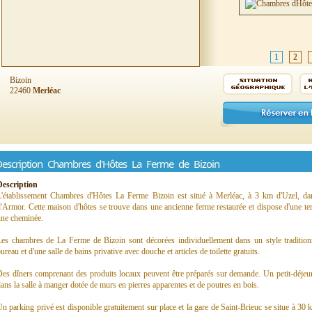
1
2
Bizoin
22460
Merléac
escription Chambres d'Hôtes La Ferme de Bizoin
Description
L'établissement Chambres d'Hôtes La Ferme Bizoin est situé à Merléac, à 3 km d'Uzel, da
'Armor. Cette maison d'hôtes se trouve dans une ancienne ferme restaurée et dispose d'une ter
une cheminée.
es chambres de La Ferme de Bizoin sont décorées individuellement dans un style traditionn
ureau et d'une salle de bains privative avec douche et articles de toilette gratuits.
es dîners comprenant des produits locaux peuvent être préparés sur demande. Un petit-déjeun
ans la salle à manger dotée de murs en pierres apparentes et de poutres en bois.
n parking privé est disponible gratuitement sur place et la gare de Saint-Brieuc se situe à 30