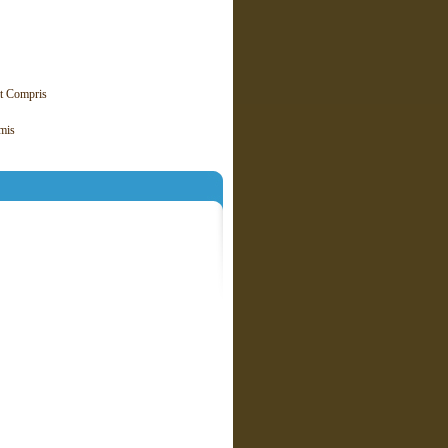
it Compris
mis