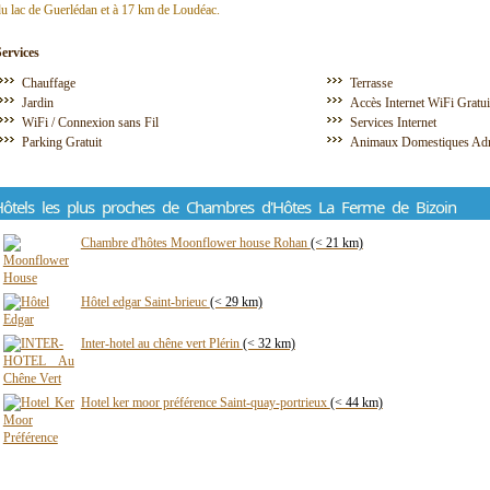
u lac de Guerlédan et à 17 km de Loudéac.
Services
Chauffage
Terrasse
Jardin
Accès Internet WiFi Gratu
WiFi / Connexion sans Fil
Services Internet
Parking Gratuit
Animaux Domestiques Ad
ôtels les plus proches de Chambres d'Hôtes La Ferme de Bizoin
Chambre d'hôtes Moonflower house Rohan
(< 21 km)
Hôtel edgar Saint-brieuc
(< 29 km)
Inter-hotel au chêne vert Plérin
(< 32 km)
Hotel ker moor préférence Saint-quay-portrieux
(< 44 km)