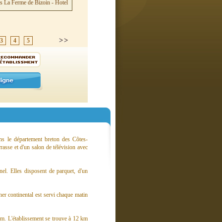
3
4
5
ns le département breton des Côtes-
rasse et d'un salon de télévision avec
el. Elles disposent de parquet, d'un
er continental est servi chaque matin
 km. L'établissement se trouve à 12 km