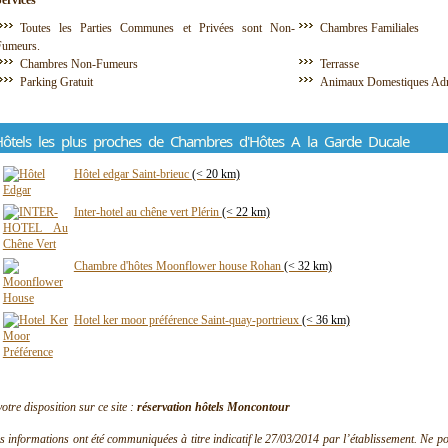
Services
Toutes les Parties Communes et Privées sont Non-
Chambres Familiales
Fumeurs.
Chambres Non-Fumeurs
Terrasse
Parking Gratuit
Animaux Domestiques Ad
ôtels les plus proches de Chambres d'Hôtes A la Garde Ducale
Hôtel edgar Saint-brieuc
(< 20 km)
Inter-hotel au chêne vert Plérin
(< 22 km)
Chambre d'hôtes Moonflower house Rohan
(< 32 km)
Hotel ker moor préférence Saint-quay-portrieux
(< 36 km)
votre disposition sur ce site :
réservation hôtels Moncontour
s informations ont été communiquées à titre indicatif le 27/03/2014 par l’établissement. Ne pouv