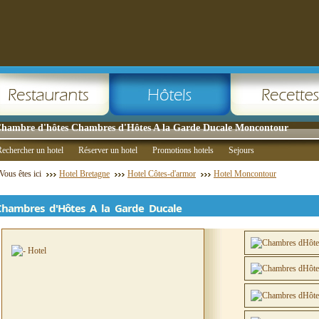
hambre d'hôtes Chambres d'Hôtes A la Garde Ducale Moncontour
echercher un hotel
Réserver un hotel
Promotions hotels
Sejours
Vous êtes ici
Hotel Bretagne
Hotel Côtes-d'armor
Hotel Moncontour
Chambres d'Hôtes A la Garde Ducale