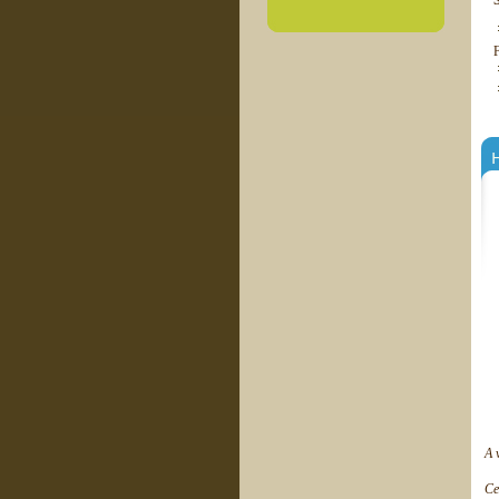
H
A 
Ce