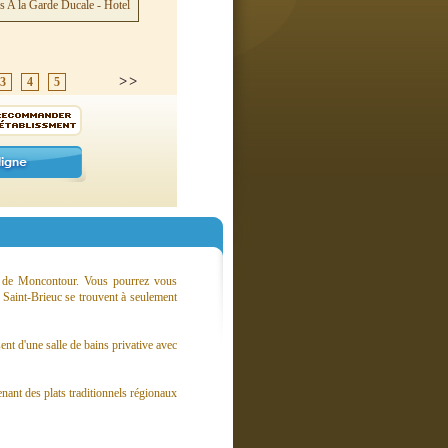
3
4
5
re de Moncontour. Vous pourrez vous
 Saint-Brieuc se trouvent à seulement
t d'une salle de bains privative avec
nant des plats traditionnels régionaux