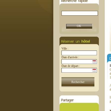
Recherche rapide
Réserver un
hôtel
Ville :
Date d'arrivée :
D
Date de départ :
d
A
d
L
Partager
p