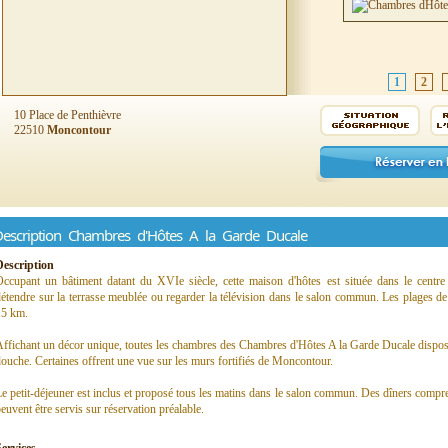
1
2
10 Place de Penthièvre
22510
Moncontour
escription Chambres d'Hôtes A la Garde Ducale
Description
Occupant un bâtiment datant du XVIe siècle, cette maison d'hôtes est située dans le cent
étendre sur la terrasse meublée ou regarder la télévision dans le salon commun. Les plages de
15 km.
ffichant un décor unique, toutes les chambres des Chambres d'Hôtes A la Garde Ducale disposen
ouche. Certaines offrent une vue sur les murs fortifiés de Moncontour.
e petit-déjeuner est inclus et proposé tous les matins dans le salon commun. Des dîners compre
euvent être servis sur réservation préalable.