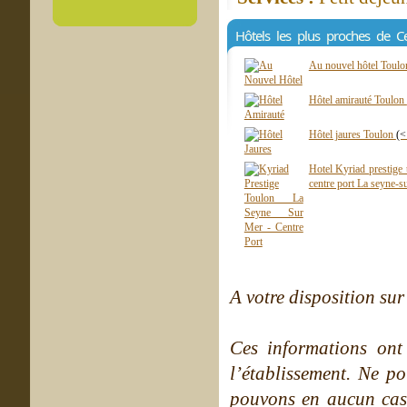
Hôtels les plus proches de C
Au nouvel hôtel Toul
Hôtel amirauté Toulon
Hôtel jaures Toulon
(<
Hotel Kyriad prestige 
centre port La seyne-
A votre disposition sur 
Ces informations ont
l’établissement. Ne po
pouvons en aucun cas 