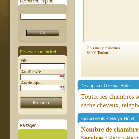
Recherche rapide
7 bis rue de chabannes
Réserver un
hôtel
83000
Toulon
Ville :
Date d'arrivée :
Date de départ :
Description Celenya Hôtel
Toutes les chambres s
sèche cheveux, teleph
Equipements Celenya Hôtel
Partager
Nombre de chambres 
Services :
Petit déjeu