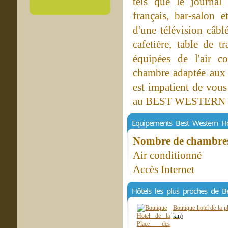
tels que le journal 
français, bar-salon 
d'une télévision câbl
cafetière, table de t
équipées de l'air c
chambre adaptée aux 
est impatient de vous
au BEST WESTERN Ma
Equipements Best Western Hôt
Nombre de chambres 
Air conditionné
Accès Internet
Hôtels les plus proches de Be
Boutique hotel de la 
km)