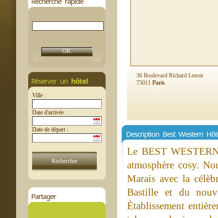
Recherche rapide
36 Boulevard Richard Lenoir
Réserver un
hôtel
75011
Paris
Ville :
Date d'arrivée :
Date de départ :
Description Best Western Hôte
Le BEST WESTERN Mar
atmosphère cosy. Nou
Marais avec la célèb
Bastille et du nouv
Partager
Établissement entièr