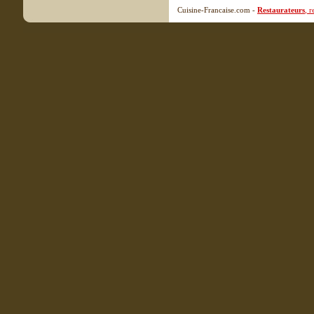
Cuisine-Francaise.com -
Restaurateurs
, 