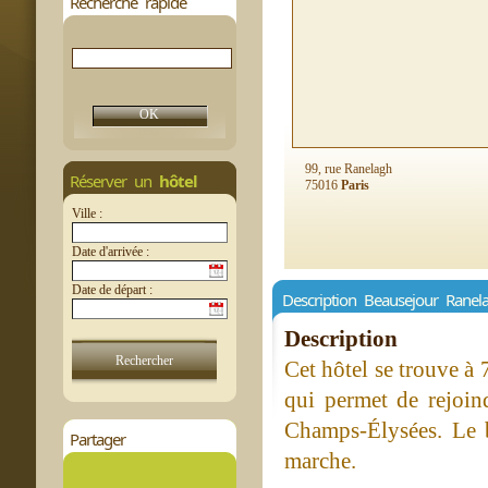
Recherche rapide
99, rue Ranelagh
Réserver un
hôtel
75016
Paris
Ville :
Date d'arrivée :
Date de départ :
Description Beausejour Ranel
Description
Cet hôtel se trouve à
qui permet de rejoind
Champs-Élysées. Le 
Partager
marche.