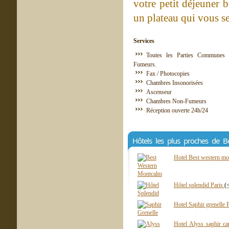
votre petit déjeuner 
un plateau qui vous s
Services
Toutes les Parties Communes 
Fumeurs.
Fax / Photocopies
Chambres Insonorisées
Ascenseur
Chambres Non-Fumeurs
Réception ouverte 24h/24
Hôtels les plus proches de Be
Hotel Best western mo
Hôtel splendid Paris
(
Hotel Saphir grenelle 
Hotel Alyss saphir ca