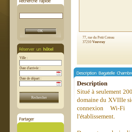
Recherche rapide
77, rue du Petit Coteau
37210
Vouvray
Réserver un
hôtel
Ville :
Date d'arrivée :
Description Bagatelle Chambr
Date de départ :
Description
Situé à seulement 200
domaine du XVIIIe siè
connexion Wi-Fi g
l'établissement.
Partager