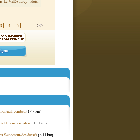
3
4
5
l Pontault-combault
(< 7 km)
tel La queue-en-brie
(< 10 km)
on Saint-maur-des-fossés
(< 11 km)