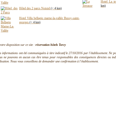
Hotel La te
km)
Hôtel des 2 parcs Noisiel
(< 4 km)
Hotel Villa bellagio marne-la-vallée Bussy-saint-
georges
(< 4 km)
votre disposition sur ce site :
réservation hôtels Torcy
s informations ont été communiquées à titre indicatif le 27/10/2016 par l’établissement. Ne pouv
us ne pouvons en aucun cas être tenus pour responsables des conséquences directes ou indire
ilisation. Nous vous conseillons de demander une confirmation à l’établissement.