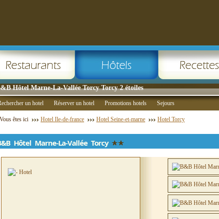
&B Hôtel Marne-La-Vallée Torcy Torcy 2 étoiles
echercher un hotel
Réserver un hotel
Promotions hotels
Sejours
Vous êtes ici
Hotel Ile-de-france
Hotel Seine-et-marne
Hotel Torcy
B&B Hôtel Marne-La-Vallée Torcy