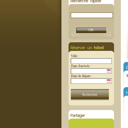
Recherche rapide
Réserver un
hôtel
Ville :
Date d'arrivée :
D
Date de départ :
H
Partager