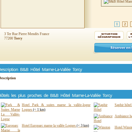
1
2
3 Ter Rue Pierre Mendès France
77200
Torcy
escription B&B Hôtel Marne-La-Vallée Torcy
Description
ôtels les plus proches de B&B Hôtel Marne-La-Vallée Torcy
Hotel Park & suites marne la vallée-logne
Saphir hôte
Lognes
(< 1 km)
Ambiance ho
Hotel Europarc marne la vallée Lognes
(< 3 km)
Hotel Winst