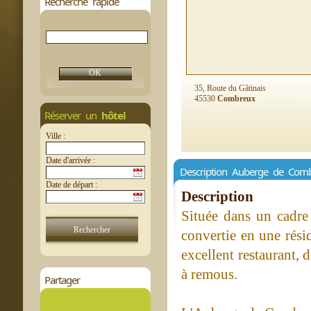
Recherche rapide
35, Route du Gâtinais
45530
Combreux
Réserver un
hôtel
Ville :
Date d'arrivée :
Description Auberge de Com
Date de départ :
Description
Située dans un cadre 
convertie en une rési
excellent restaurant, 
à remous.
Partager