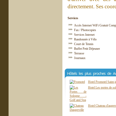
directement. Ses coord
Services
Accès Internet WiFi Gratuit Comp
Fax / Photocopies
Services Internet
Randonnée à Vélo
Court de Tennis
Buffet Petit Déjeuner
Terrasse
Journaux
Hôtels les plus proches de 
Hotel Promotel Saint-
Hotel Les portes de so
Hotel Chateau d'augervi