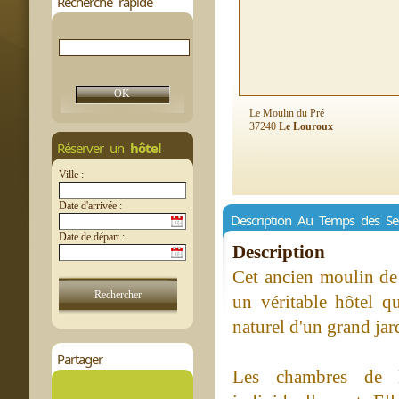
Recherche rapide
Le Moulin du Pré
37240
Le Louroux
Réserver un
hôtel
Ville :
Date d'arrivée :
Description Au Temps des Sec
Date de départ :
Description
Cet ancien moulin de
un véritable hôtel q
naturel d'un grand jar
Partager
Les chambres de l