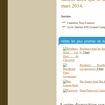
mars 2014.
Services
Chambres Non-Fumeurs
Accès Internet WiFi Gratuit Comp
Hôtels les plus proches de 
Résidence hotel les d
(< 3 km)
Résidence Residh
Guyancourt
(< 9 km)
Buc lounge hotel Buc
Hotel Pariswest Coign
A votre disposition sur 