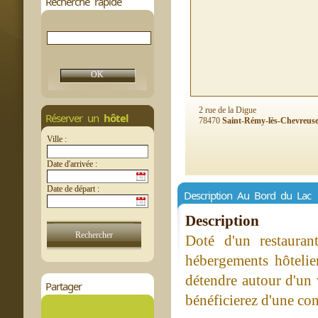
Recherche rapide
2 rue de la Digue
Réserver un
hôtel
78470
Saint-Rémy-lès-Chevreus
Ville :
Date d'arrivée :
Date de départ :
Description Au Bord du Lac
Description
Doté d'un restaura
hébergements hôtelie
détendre autour d'un v
Partager
bénéficierez d'une co