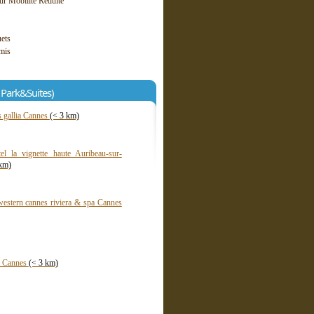
r Mobilité Réduite
uets
mis
Park&Suites)
s gallia Cannes
(< 3 km)
el la vignette haute Auribeau-sur-
 km)
western cannes riviera & spa Cannes
te Cannes
(< 3 km)