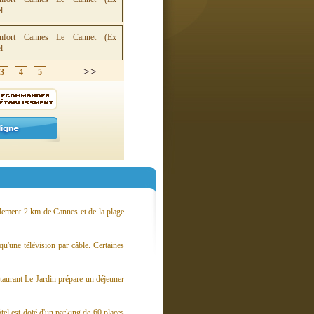
3
4
5
lement 2 km de Cannes et de la plage
u'une télévision par câble. Certaines
taurant Le Jardin prépare un déjeuner
tel est doté d'un parking de 60 places