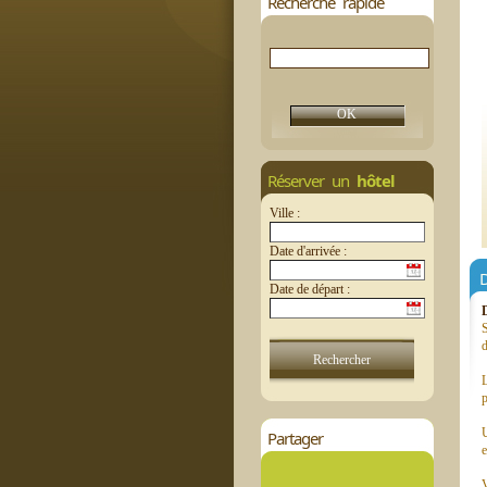
Recherche rapide
Réserver un
hôtel
Ville :
Date d'arrivée :
D
Date de départ :
S
d
L
p
U
Partager
e
V