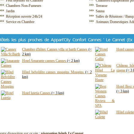
Petit déjeuner en Chambre
Chambres/Équipements pou
Chambres Non-Fumeurs
Terrasse
Jardin
Sauna
Réception ouverte 24h/24
Salles de Réunions / Banq
Service en Chambre
Animaux Domestiques Ad
ôtels les plus proches de Appart'City Confort Cannes ' Le Cannet (Ex 
Chambre d'hôtes Cannes villa st barth Cannes
(<
Hotel canne
2 km)
Hotel Amarante cannes Cannes
(< 2 km)
Château hôt
siagne
(< 3
Hôtel belvédère cannes mougins Mougins
(< 2
km)
Hotel Best 
(< 3 km)
Hotel lutetia Cannes
(< 3 km)
Hôtel colet
votre disposition sur ce site :
réservation hôtels Le Cannet