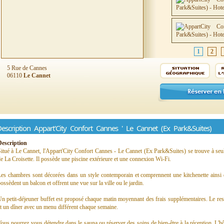
1
2
5 Rue de Cannes
06110
Le Cannet
escription Appart'City Confort Cannes ' Le Cannet (Ex Park&Suites)
Description
itué à Le Cannet, l'Appart'City Confort Cannes - Le Cannet (Ex Park&Suites) se trouve à seu
e La Croisette. Il possède une piscine extérieure et une connexion Wi-Fi.
es chambres sont décorées dans un style contemporain et comprennent une kitchenette ainsi q
ossèdent un balcon et offrent une vue sur la ville ou le jardin.
n petit-déjeuner buffet est proposé chaque matin moyennant des frais supplémentaires. Le res
t un dîner avec un menu différent chaque semaine.
ous pourrez vous détendre dans le sauna ou réserver des soins de bien-être à la réception. L'hô