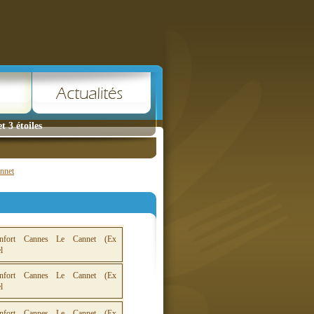
 3 étoiles
annet