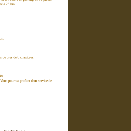
nté à 25 km.
on.
ons de plus de 8 chambres.
ts.
 Vous pourrez profiter d'un service de