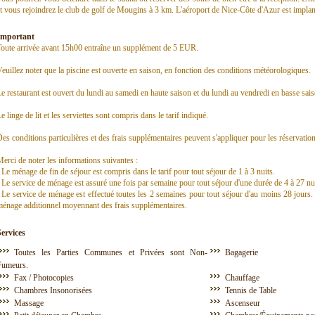
t vous rejoindrez le club de golf de Mougins à 3 km. L'aéroport de Nice-Côte d'Azur est impla
Important
oute arrivée avant 15h00 entraîne un supplément de 5 EUR.
euillez noter que la piscine est ouverte en saison, en fonction des conditions météorologiques.
e restaurant est ouvert du lundi au samedi en haute saison et du lundi au vendredi en basse sais
e linge de lit et les serviettes sont compris dans le tarif indiqué.
es conditions particulières et des frais supplémentaires peuvent s'appliquer pour les réservati
erci de noter les informations suivantes :
 Le ménage de fin de séjour est compris dans le tarif pour tout séjour de 1 à 3 nuits.
 Le service de ménage est assuré une fois par semaine pour tout séjour d'une durée de 4 à 27 nui
 Le service de ménage est effectué toutes les 2 semaines pour tout séjour d'au moins 28 jours.
énage additionnel moyennant des frais supplémentaires.
Services
Toutes les Parties Communes et Privées sont Non-
Bagagerie
Fumeurs.
Fax / Photocopies
Chauffage
Chambres Insonorisées
Tennis de Table
Massage
Ascenseur