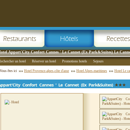
otel Appart'City Confort Cannes ' Le Cannet (Ex Park&Suites) Le Cannet
echercher un hotel
Réserver un hotel
Promotions hotels
Sejours
Vous êtes ici
Hotel Provence-alpes-côte d'azur
Hotel Alpes-maritimes
Hotel Le c
Appart'City Confort Cannes ' Le Cannet (Ex Park&Suites)