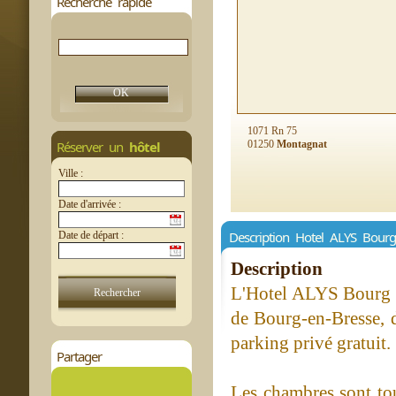
Recherche rapide
1071 Rn 75
Réserver un
hôtel
01250
Montagnat
Ville :
Date d'arrivée :
Description Hotel ALYS Bour
Date de départ :
Description
L'Hotel ALYS Bourg e
de Bourg-en-Bresse, d
parking privé gratuit.
Partager
Les chambres sont tou