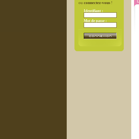
L
ou
connectez-vous
!
Identifiant :
Mot de passe :