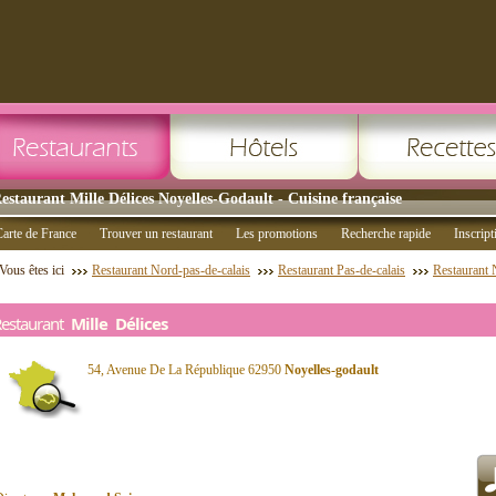
estaurant Mille Délices Noyelles-Godault - Cuisine française
arte de France
Trouver un restaurant
Les promotions
Recherche rapide
Inscript
Vous êtes ici
Restaurant Nord-pas-de-calais
Restaurant Pas-de-calais
Restaurant 
Restaurant
Mille Délices
54, Avenue De La République 62950
Noyelles-godault