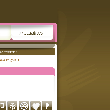
ion restaurateur
Noyelles-godault