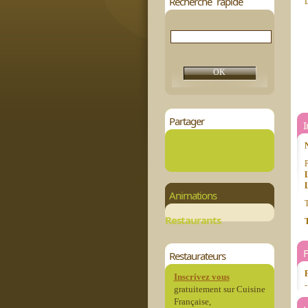
Recherche rapide
D
Partager
P
L
Animations
T
Restaurants
T
Restaurateurs
Inscrivez vous
gratuitement sur Cuisine
Française,