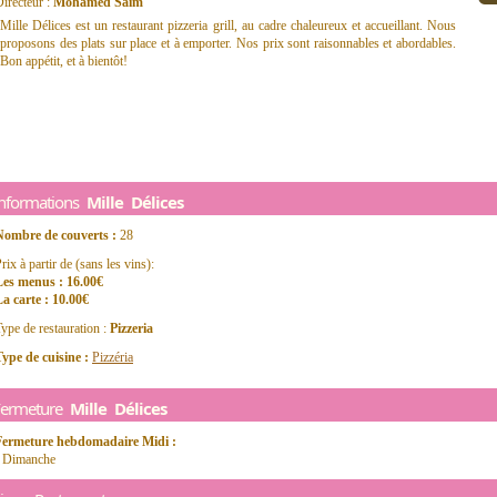
irecteur :
Mohamed Saim
Mille Délices est un restaurant pizzeria grill, au cadre chaleureux et accueillant. Nous
proposons des plats sur place et à emporter. Nos prix sont raisonnables et abordables.
Bon appétit, et à bientôt!
Informations
Mille Délices
Nombre de couverts :
28
rix à partir de (sans les vins):
Les menus : 16.00€
a carte : 10.00€
ype de restauration :
Pizzeria
ype de cuisine :
Pizzéria
Fermeture
Mille Délices
Fermeture hebdomadaire Midi :
- Dimanche