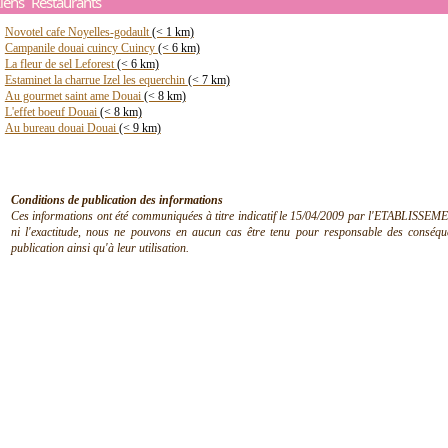
iens Restaurants
Novotel cafe Noyelles-godault
(< 1 km)
Campanile douai cuincy Cuincy
(< 6 km)
La fleur de sel Leforest
(< 6 km)
Estaminet la charrue Izel les equerchin
(< 7 km)
Au gourmet saint ame Douai
(< 8 km)
L'effet boeuf Douai
(< 8 km)
Au bureau douai Douai
(< 9 km)
Conditions de publication des informations
Ces informations ont été communiquées à titre indicatif le 15/04/2009 par l'ETABLISSEMEN
ni l'exactitude, nous ne pouvons en aucun cas être tenu pour responsable des conséquen
publication ainsi qu'à leur utilisation.