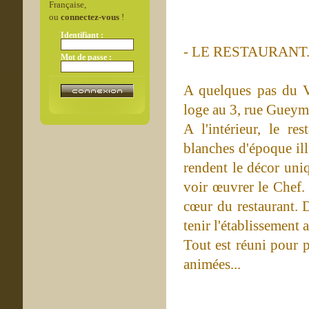
Française,
ou
connectez-vous
!
Identifiant :
- LE RESTAURANT.
Mot de passe :
A quelques pas du V
loge au 3, rue Gueyma
A l'intérieur, le r
blanches d'époque il
rendent le décor uni
voir œuvrer le Chef.
cœur du restaurant. 
tenir l'établissement 
Tout est réuni pour p
animées...