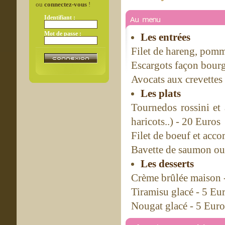
ou
connectez-vous
!
Identifiant :
Au menu
Mot de passe :
Les entrées
Filet de hareng, pomme
Escargots façon bour
Avocats aux crevettes
Les plats
Tournedos rossini et
haricots..) - 20 Euros
Filet de boeuf et acc
Bavette de saumon ou 
Les desserts
Crème brûlée maison 
Tiramisu glacé - 5 Eu
Nougat glacé - 5 Euro