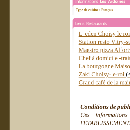
Informations
Les Ardoines
Type de cuisine :
Français
Liens Restaurants
L' eden Choisy le ro
Station resto Vitry-s
Maestro pizza Alfort
Chef à domicile -tra
La bourgogne Maiso
Zaki Choisy-le-roi
(
Grand café de la mai
Conditions de publ
Ces information
l'ETABLISSEMENT. Ne