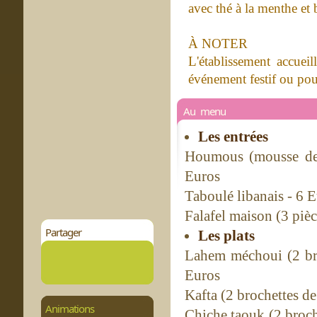
avec thé à la menthe et 
À NOTER
L'établissement accuei
événement festif ou pour
Au menu
Les entrées
Houmous (mousse de 
Euros
Taboulé libanais - 6 
Falafel maison (3 pièc
Partager
Les plats
Lahem méchoui (2 broc
Euros
Kafta (2 brochettes d
Animations
Chiche taouk (2 broche