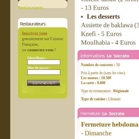
- 13 Euros
Restaurants
Les desserts
Restaurateurs
Assiette de baklawa (3
Knefi - 5 Euros
Inscrivez vous
gratuitement sur Cuisine
Moulhabia - 4 Euros
Française,
ou
connectez-vous
!
Informations
Le Socrate
Identifiant :
Nombre de couverts :
50
Mot de passe :
Prix à partir de (sans les vins):
Les menus : 10.50€
La carte : 8.00€
Type de restauration :
Régionale
Type de cuisine :
Libanais
Fermeture
Le Socrate
Fermeture hebdomad
- Dimanche