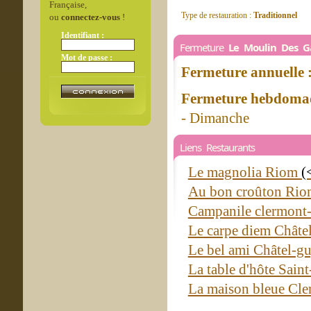
Française,
Type de restauration :
Traditionnel
ou
connectez-vous
!
Identifiant :
Fermeture
Le Moulin Des Ga
Mot de passe :
Fermeture annuelle 
Fermeture hebdomad
- Dimanche
Liens Restaurants
Le magnolia Riom
(
Au bon croûton Ri
Campanile clermont-
Le carpe diem Chât
Le bel ami Châtel-
La table d'hôte Sain
La maison bleue Cle