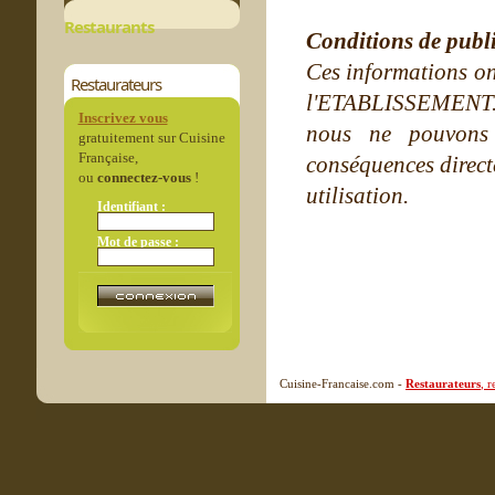
Restaurants
Conditions de publ
Ces informations on
Restaurateurs
l'ETABLISSEMENT. Ne
Inscrivez vous
nous ne pouvons
gratuitement sur Cuisine
Française,
conséquences directe
ou
connectez-vous
!
utilisation.
Identifiant :
Mot de passe :
Cuisine-Francaise.com -
Restaurateurs
, 