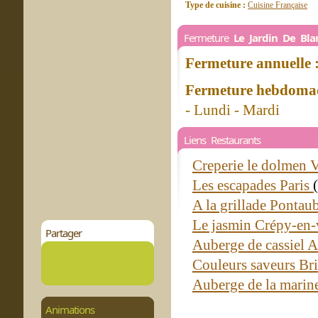
Type de cuisine :
Cuisine Française
Fermeture
Le Jardin De Bla
Fermeture annuelle 
Fermeture hebdomad
- Lundi - Mardi
Liens Restaurants
Creperie le dolmen V
Les escapades Paris
A la grillade Pontau
Le jasmin Crépy-en-
Partager
Auberge de cassiel 
Couleurs saveurs Br
Auberge de la marin
Animations