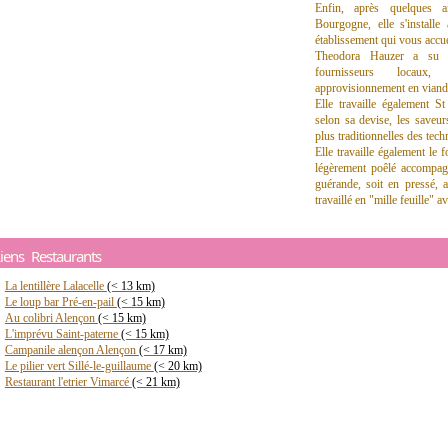
Enfin, après quelques 
Bourgogne, elle s'install
établissement qui vous accue
Theodora Hauzer a su c
fournisseurs locaux,
approvisionnement en viande
Elle travaille également S
selon sa devise, les saveur
plus traditionnelles des tec
Elle travaille également le f
légèrement poêlé accompag
guérande, soit en pressé, a
travaillé en "mille feuille"
iens Restaurants
La lentillère Lalacelle
(< 13 km)
Le loup bar Pré-en-pail
(< 15 km)
Au colibri Alençon
(< 15 km)
L'imprévu Saint-paterne
(< 15 km)
Campanile alençon Alençon
(< 17 km)
Le pilier vert Sillé-le-guillaume
(< 20 km)
Restaurant l'etrier Vimarcé
(< 21 km)