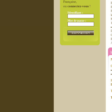
Française,
B
ou
connectez-vous
!
P
Identifiant :
M
Mot de passe :
D
C
A
C
P
T
T