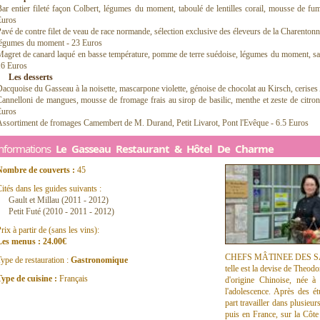
ar entier fileté façon Colbert, légumes du moment, taboulé de lentilles corail, mousse de f
Euros
avé de contre filet de veau de race normande, sélection exclusive des éleveurs de la Charentonn
légumes du moment - 23 Euros
agret de canard laqué en basse température, pomme de terre suédoise, légumes du moment, sau
16 Euros
Les desserts
acquoise du Gasseau à la noisette, mascarpone violette, génoise de chocolat au Kirsch, cerises
annelloni de mangues, mousse de fromage frais au sirop de basilic, menthe et zeste de citron 
Euros
ssortiment de fromages Camembert de M. Durand, Petit Livarot, Pont l'Evêque - 6.5 Euros
Informations
Le Gasseau Restaurant & Hôtel De Charme
Nombre de couverts :
45
ités dans les guides suivants :
Gault et Millau (2011 - 2012)
Petit Futé (2010 - 2011 - 2012)
rix à partir de (sans les vins):
Les menus : 24.00€
CHEFS MÂTINEE DES S
ype de restauration :
Gastronomique
telle est la devise de Theod
ype de cuisine :
Français
d'origine Chinoise, née à 
l'adolescence. Après des ét
part travailler dans plusie
puis en France, sur la Côt