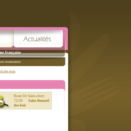
ne française
ion restaurateur
rd-des-bois
Route De Saint-céneri
72130
Saint-léonard-
des-bois