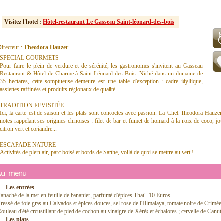
Visitez l'hotel :
Hôtel-restaurant Le Gasseau Saint-léonard-des-bois
irecteur :
Theodora Hauzer
SPECIAL GOURMETS
Pour faire le plein de verdure et de sérénité, les gastronomes s'invitent au Gasseau
Restaurant & Hôtel de Charme à Saint-Léonard-des-Bois. Niché dans un domaine de
35 hectares, cette somptueuse demeure est une table d'exception : cadre idyllique,
assiettes raffinées et produits régionaux de qualité.
TRADITION REVISITÉE
Ici, la carte est de saison et les plats sont concoctés avec passion. La Chef Theodora Hauzer a
notes rappelant ses origines chinoises : filet de bar et fumet de homard à la noix de coco, j
citron vert et coriandre...
ESCAPADE NATURE
Activités de plein air, parc boisé et bords de Sarthe, voilà de quoi se mettre au vert !
Au menu
Les entrées
anaché de la mer en feuille de bananier, parfumé d'épices Thaï - 10 Euros
ressé de foie gras au Calvados et épices douces, sel rose de l'Himalaya, tomate noire de Crim
ouleau d'été croustillant de pied de cochon au vinaigre de Xérès et échalotes ; cervelle de Canut à
Les plats