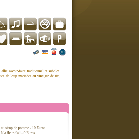
llie savoir-faire traditionnel et subtiles
oues de loup marinées au vinaigre de riz,
ée au sirop de pomme - 10 Euros
 la fleur d'ail - 9 Euros