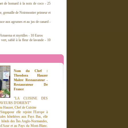
umet de homard à la noix de coco - 25
e, grenaille de Noirmoutier primeur et
ce aux agrumes et au jus de canard -
 Amarena et myrtilles - 10 Euros
vert, sablé à la fleur de lavande - 10
Nom du Chef :
Theodora Hauzer
Maître Restaurateur -
Restaurateur De
France
"LA CUISINE DES
AVEURS D'ORIENT"
ora Hauzer, Chef de Cuisine
Singapour elle rejoint l'Europe à
udes hôtelières aux Pays Bas, elle
urs hôtels des Îles Anglo-Normandes,
e d'Azur et au Pays du Mont-Blanc.