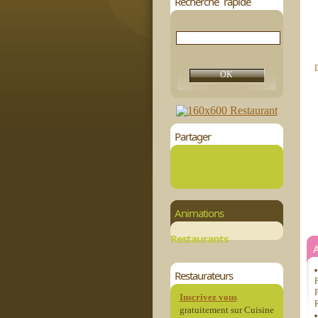
Recherche rapide
D
Partager
Animations
Restaurants
Restaurateurs
P
P
Inscrivez vous
R
gratuitement sur Cuisine