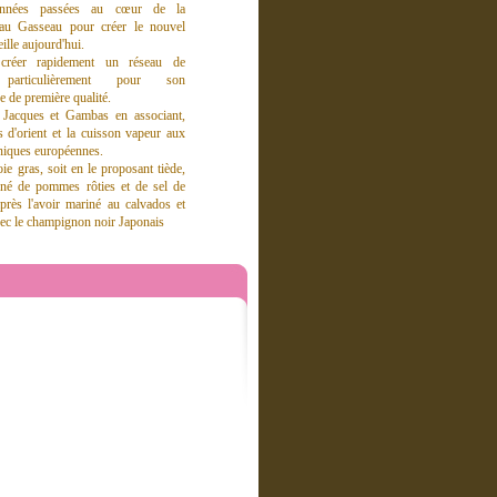
années passées au cœur de la
e au Gasseau pour créer le nouvel
ille aujourd'hui.
réer rapidement un réseau de
 particulièrement pour son
 de première qualité.
t Jacques et Gambas en associant,
s d'orient et la cuisson vapeur aux
hniques européennes.
oie gras, soit en le proposant tiède,
né de pommes rôties et de sel de
près l'avoir mariné au calvados et
 avec le champignon noir Japonais