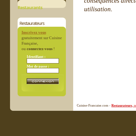
conséquences directe
Restaurants
utilisation.
Restaurateurs
Inscrivez vous
gratuitement sur Cuisine
Française,
ou
connectez-vous
!
Identifiant :
Mot de passe :
Cuisine-Francaise.com -
Restaurateurs
, 