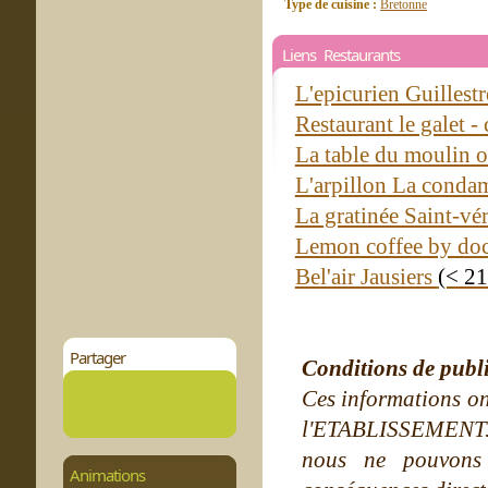
Type de cuisine :
Bretonne
Liens Restaurants
L'epicurien Guillest
Restaurant le galet -
La table du moulin o
L'arpillon La conda
La gratinée Saint-vé
Lemon coffee by d
Bel'air Jausiers
(< 2
Partager
Conditions de publ
Ces informations on
l'ETABLISSEMENT. Ne
nous ne pouvons
Animations