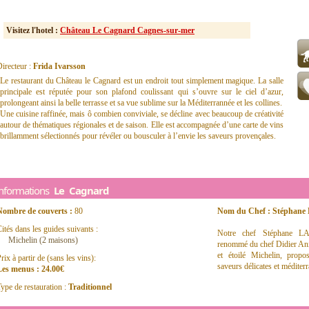
Visitez l'hotel :
Château Le Cagnard Cagnes-sur-mer
irecteur :
Frida Ivarsson
Le restaurant du Château le Cagnard est un endroit tout simplement magique. La salle
principale est réputée pour son plafond coulissant qui s’ouvre sur le ciel d’azur,
prolongeant ainsi la belle terrasse et sa vue sublime sur la Méditerrannée et les collines.
Une cuisine raffinée, mais ô combien conviviale, se décline avec beaucoup de créativité
autour de thématiques régionales et de saison. Elle est accompagnée d’une carte de vins
brillamment sélectionnés pour révéler ou bousculer à l’envie les saveurs provençales.
Informations
Le Cagnard
Nombre de couverts :
80
Nom du Chef : Stéphane 
ités dans les guides suivants :
Notre chef Stéphane LA
Michelin (2 maisons)
renommé du chef Didier Ani
et étoilé Michelin, prop
rix à partir de (sans les vins):
saveurs délicates et méditer
Les menus : 24.00€
ype de restauration :
Traditionnel