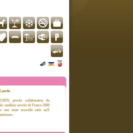
Laurin
URIN, proche collaborateur du
ès meilleur ouvrier de France 2000
ose une toute nouvelle carte auX
ranéennes.