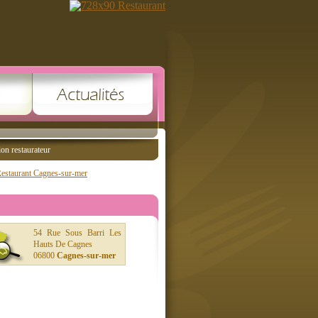
ion restaurateur
estaurant Cagnes-sur-mer
54 Rue Sous Barri Les
Hauts De Cagnes
06800
Cagnes-sur-mer