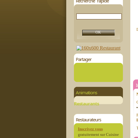
Recherche rapide
D
Partager
Animations
C
Restaurants
P
Restaurateurs
T
Inscrivez vous
gratuitement sur Cuisine