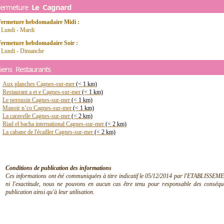
Fermeture
Le Cagnard
Fermeture hebdomadaire Midi :
 Lundi - Mardi
Fermeture hebdomadaire Soir :
- Lundi - Dimanche
iens Restaurants
Aux planches Cagnes-sur-mer
(< 1 km)
Restaurant a et e Cagnes-sur-mer
(< 1 km)
Le perousin Cagnes-sur-mer
(< 1 km)
Manoir n’co Cagnes-sur-mer
(< 1 km)
La caravelle Cagnes-sur-mer
(< 2 km)
Riad el bacha international Cagnes-sur-mer
(< 2 km)
La cabane de l'écailler Cagnes-sur-mer
(< 2 km)
Conditions de publication des informations
Ces informations ont été communiquées à titre indicatif le 05/12/2014 par l'ETABLISSEMEN
ni l'exactitude, nous ne pouvons en aucun cas être tenu pour responsable des conséquen
publication ainsi qu'à leur utilisation.