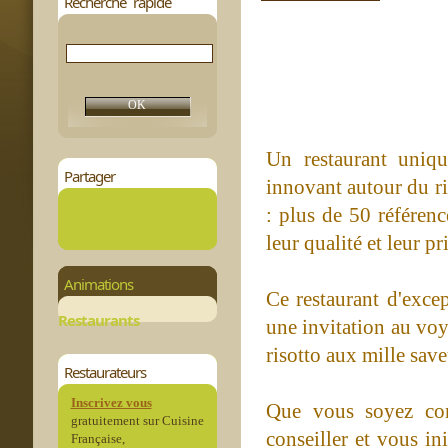
Recherche rapide
Un restaurant uniq
Partager
innovant autour du ri
: plus de 50 référenc
leur qualité et leur p
Animations
Ce restaurant d'excep
Restaurants
une invitation au voy
risotto aux mille sav
Restaurateurs
Inscrivez vous
Que vous soyez con
gratuitement sur Cuisine
conseiller et vous in
Française,