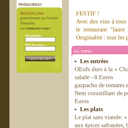
Restaurateurs
FESTIF !
Inscrivez vous
gratuitement sur Cuisine
Avec des vins à tous 
Française,
ou
connectez-vous
!
le restaurant "laure
Identifiant :
Originalité : tout les
Mot de passe :
Au menu
Les entrées
OEufs durs à la « Cha
salade - 8 Euros
gazpacho de tomates e
Nem croustillant de p
Euros
Les plats
Le plat sans viande: 
aux épices safranées, 