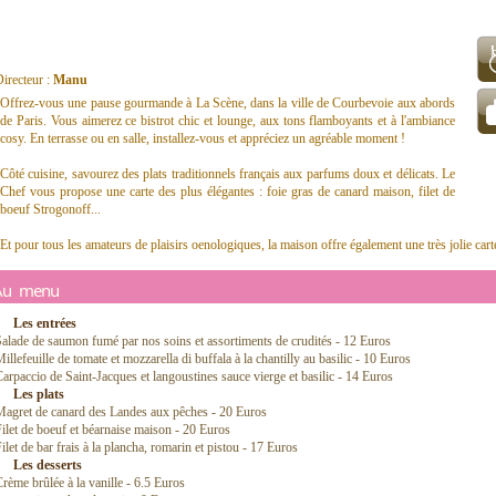
irecteur :
Manu
Offrez-vous une pause gourmande à La Scène, dans la ville de Courbevoie aux abords
de Paris. Vous aimerez ce bistrot chic et lounge, aux tons flamboyants et à l'ambiance
cosy. En terrasse ou en salle, installez-vous et appréciez un agréable moment !
Côté cuisine, savourez des plats traditionnels français aux parfums doux et délicats. Le
Chef vous propose une carte des plus élégantes : foie gras de canard maison, filet de
boeuf Strogonoff...
Et pour tous les amateurs de plaisirs oenologiques, la maison offre également une très jolie carte
Au menu
Les entrées
alade de saumon fumé par nos soins et assortiments de crudités - 12 Euros
illefeuille de tomate et mozzarella di buffala à la chantilly au basilic - 10 Euros
arpaccio de Saint-Jacques et langoustines sauce vierge et basilic - 14 Euros
Les plats
Magret de canard des Landes aux pêches - 20 Euros
ilet de boeuf et béarnaise maison - 20 Euros
ilet de bar frais à la plancha, romarin et pistou - 17 Euros
Les desserts
rème brûlée à la vanille - 6.5 Euros