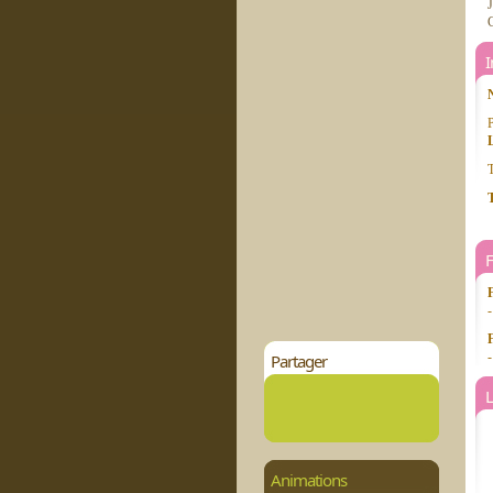
J
P
T
T
Partager
L
Animations