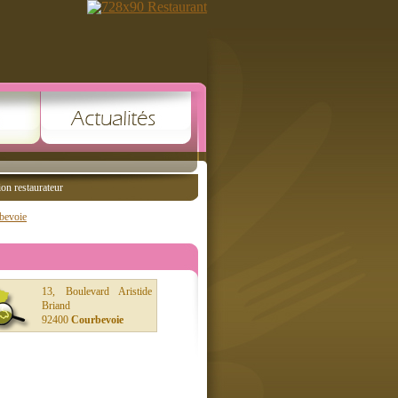
ion restaurateur
bevoie
13, Boulevard Aristide
Briand
92400
Courbevoie