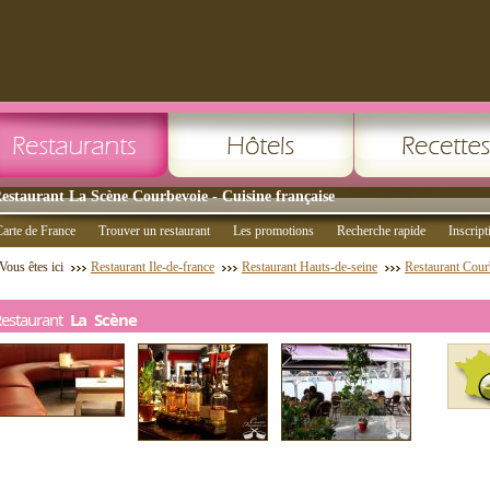
estaurant La Scène Courbevoie - Cuisine française
arte de France
Trouver un restaurant
Les promotions
Recherche rapide
Inscript
Vous êtes ici
Restaurant Ile-de-france
Restaurant Hauts-de-seine
Restaurant Cour
Restaurant
La Scène