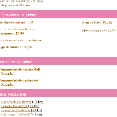
uste cuit au chocolat noir - 9 Euros
Café gourmand - 8 Euros
Informations
La Scène
Nombre de couverts :
150
Nom du Chef : Patrice
rix à partir de (sans les vins):
Elève de Jean Pierre Coffe, 
Les menus : 12.00€
ype de restauration :
Traditionnel
ype de cuisine :
Français
Fermeture
La Scène
Fermeture hebdomadaire Midi :
- Dimanche
Fermeture hebdomadaire Soir :
- Dimanche
iens Restaurants
Courtepaille Courbevoie
(< 1 km)
Le mond Courbevoie
(< 1 km)
New secret Courbevoie
(< 1 km)
Chez serge Courbevoie
(< 1 km)