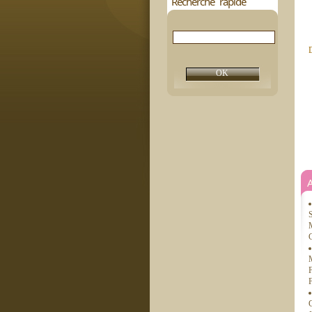
Recherche rapide
D
S
M
C
F
F
C