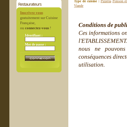
Type de cuisine :
Pizzéria
Poisson et
Restaurateurs
Viande
Inscrivez vous
gratuitement sur Cuisine
Française,
Conditions de publ
ou
connectez-vous
!
Ces informations on
Identifiant :
l'ETABLISSEMENT. Ne
Mot de passe :
nous ne pouvons
conséquences directe
utilisation.