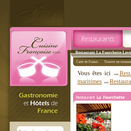
Restaurant La Fourchette Leven
Carte de France
Trouver un restaur
Vous êtes ici
Rest
maritimes
Restaur
Restaurant
La Fourchette