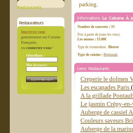
parking.
Restaurants
Informations
La Cabane À J
Restaurateurs
Nombre de couverts :
90
Inscrivez vous
Prix à partir de (sans les vins):
gratuitement sur Cuisine
Les menus : 15.00€
Française,
Type de restauration :
Bistrot
ou
connectez-vous
!
Type de cuisine :
Régionale
Identifiant :
Mot de passe :
Liens Restaurants
Creperie le dolmen V
Les escapades Paris
A la grillade Pontau
Le jasmin Crépy-en-
Auberge de cassiel 
Couleurs saveurs Br
Auberge de la marin