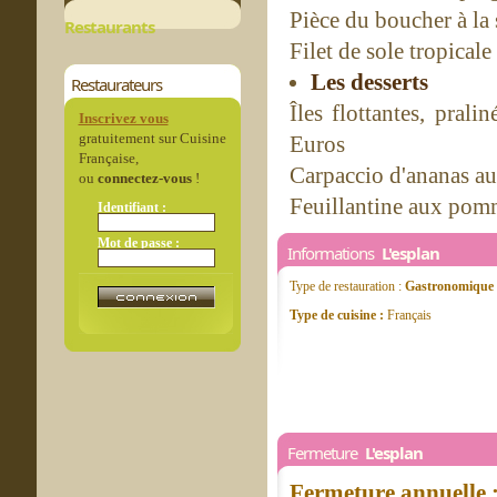
Pièce du boucher à la
Restaurants
Filet de sole tropical
Les desserts
Restaurateurs
Îles flottantes, pral
Inscrivez vous
gratuitement sur Cuisine
Euros
Française,
Carpaccio d'ananas au 
ou
connectez-vous
!
Feuillantine aux pomm
Identifiant :
Mot de passe :
Informations
L'esplan
Type de restauration :
Gastronomique
Type de cuisine :
Français
Fermeture
L'esplan
Fermeture annuelle 