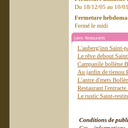
Du 18/12/05 au 10/0
Fermeture hebdomad
Fermé le midi
Liens Restaurants
L'auberg'inn Saint-p
Le rêve debout Saint
Campanile bollène 
Au jardin de tienou P
L'antre d'mets Bollè
Restaurant l'entract
Le rustic Saint-resti
Conditions de publ