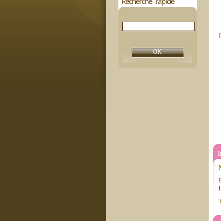
Recherche rapide
D
P
T