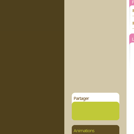
-
-
L
Partager
Animations