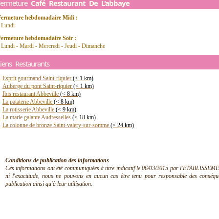
Fermeture
Café Restaurant De L'abbaye
Fermeture hebdomadaire Midi :
 Lundi
Fermeture hebdomadaire Soir :
 Lundi - Mardi - Mercredi - Jeudi - Dimanche
iens Restaurants
Esprit gourmand Saint-riquier
(< 1 km)
Auberge du pont Saint-riquier
(< 1 km)
Ibis restaurant Abbeville
(< 8 km)
La pataterie Abbeville
(< 8 km)
La rotisserie Abbeville
(< 9 km)
La marie galante Audresselles
(< 18 km)
La colonne de bronze Saint-valery-sur-somme
(< 24 km)
Conditions de publication des informations
Ces informations ont été communiquées à titre indicatif le 06/03/2015 par l'ETABLISSEMEN
ni l'exactitude, nous ne pouvons en aucun cas être tenu pour responsable des conséquen
publication ainsi qu'à leur utilisation.