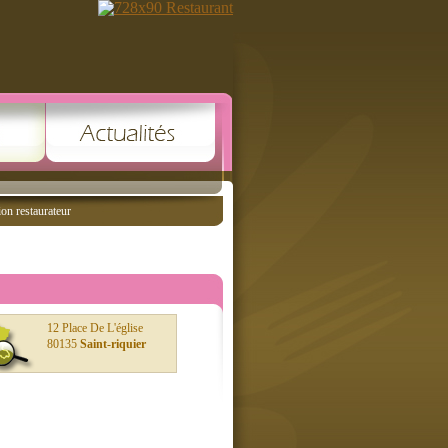
ion restaurateur
12 Place De L'église
80135
Saint-riquier