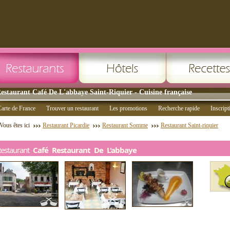
estaurant Café De L'abbaye Saint-Riquier - Cuisine française
arte de France
Trouver un restaurant
Les promotions
Recherche rapide
Inscript
Vous êtes ici
Restaurant Picardie
Restaurant Somme
Restaurant Saint-riquier
Restaurant
Café Restaurant De L'abbaye