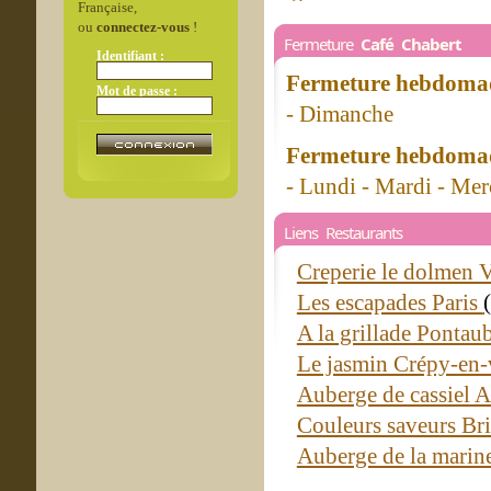
Française,
ou
connectez-vous
!
Fermeture
Café Chabert
Identifiant :
Fermeture hebdomad
Mot de passe :
- Dimanche
Fermeture hebdomad
- Lundi - Mardi - Mer
Liens Restaurants
Creperie le dolmen V
Les escapades Paris
A la grillade Pontau
Le jasmin Crépy-en-
Auberge de cassiel 
Couleurs saveurs Br
Auberge de la marin