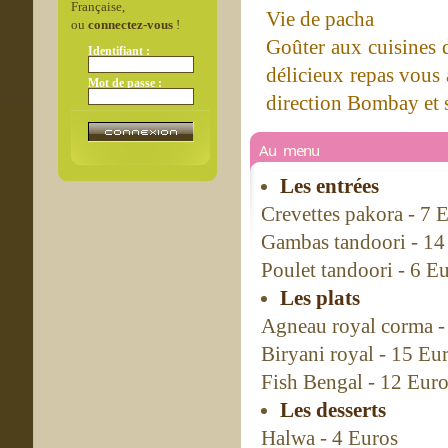
Française,
Vie de pacha
ou
connectez-vous
!
Goûter aux cuisines 
Identifiant :
délicieux repas vous 
Mot de passe :
direction Bombay et s
Au menu
Les entrées
Crevettes pakora - 7 
Gambas tandoori - 14
Poulet tandoori - 6 E
Les plats
Agneau royal corma -
Biryani royal - 15 Eu
Fish Bengal - 12 Eur
Les desserts
Halwa - 4 Euros