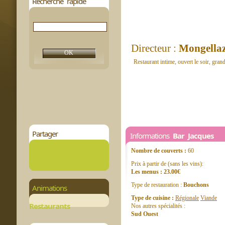
Recherche rapide
Directeur :
Mongella
Restaurant intime, ouvert le soir, grand
Partager
Informations
Bar Jacques
Nombre de couverts :
60
Prix à partir de (sans les vins):
Les menus : 23.00€
Type de restauration :
Bouchons
Animations
Type de cuisine :
Régionale
Viande
Restaurants
Nos autres spécialités :
Sud Ouest