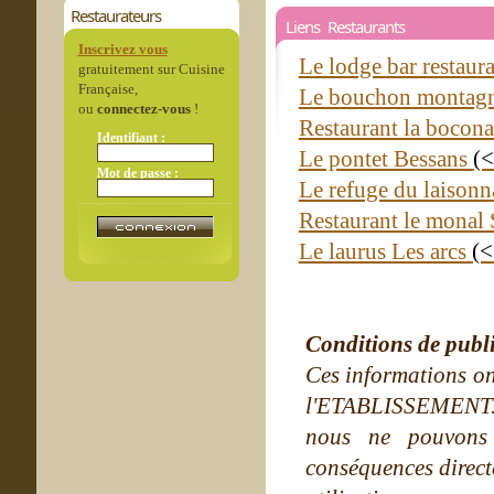
Restaurateurs
Liens Restaurants
Inscrivez vous
Le lodge bar restaura
gratuitement sur Cuisine
Française,
Le bouchon montag
ou
connectez-vous
!
Restaurant la bocon
Identifiant :
Le pontet Bessans
(<
Mot de passe :
Le refuge du laiso
Restaurant le monal 
Le laurus Les arcs
(<
Conditions de publ
Ces informations on
l'ETABLISSEMENT. Ne
nous ne pouvons
conséquences directe