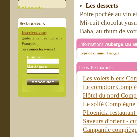
Les desserts
Restaurants
Poire pochée au vin et
Mi-cuit chocolat yusu
Restaurateurs
Baba, au rhum de votr
Inscrivez vous
gratuitement sur Cuisine
Informations
Auberge Du Bu
Française,
ou
connectez-vous
!
Type de cuisine :
Français
Identifiant :
Liens Restaurants
Mot de passe :
Les volets bleus C
Le comptoir Compi
Hôtel du nord Com
Le solfé Compiègne
Phoenicia restauran
Saveurs d'orient - c
Campanile compièg