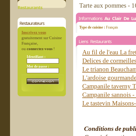
Tarte aux pommes - 1
Restaurants
Informations
Au Clair De L
Restaurateurs
Type de cuisine :
Français
Inscrivez vous
gratuitement sur Cuisine
Liens Restaurants
Française,
ou
connectez-vous
!
Au fil de l'eau La fr
Identifiant :
Delices de cormeille
Mot de passe :
Le trianon Beauch
L'ardoise gourmande
Campanile taverny 
Campanile sannois -
Le tastevin Maisons-
Conditions de publ