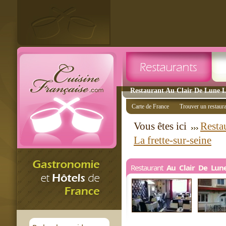
Restaurant Au Clair De Lune La
Carte de France
Trouver un restaur
Vous êtes ici
Restau
La frette-sur-seine
Restaurant
Au Clair De Lun