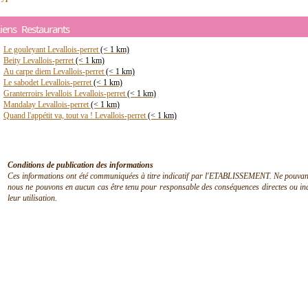
iens Restaurants
Le gouleyant Levallois-perret
(< 1 km)
Beity Levallois-perret
(< 1 km)
Au carpe diem Levallois-perret
(< 1 km)
Le sabodet Levallois-perret
(< 1 km)
Granterroirs levallois Levallois-perret
(< 1 km)
Mandalay Levallois-perret
(< 1 km)
Quand l'appétit va, tout va ! Levallois-perret
(< 1 km)
Conditions de publication des informations
Ces informations ont été communiquées à titre indicatif par l'ETABLISSEMENT. Ne pouvant en
nous ne pouvons en aucun cas être tenu pour responsable des conséquences directes ou indir
leur utilisation.