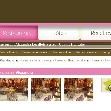
estaurant Alexandra Levallois-Perret - Cuisine française
arte de France
Trouver un restaurant
Les promotions
Recherche rapide
Inscript
Vous êtes ici
Restaurant Ile-de-france
Restaurant Hauts-de-seine
Restaurant Leval
Restaurant
Alexandra