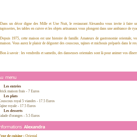
Dans un décor digne des Mille et Une Nuit, le restaurant Alexandra vous invite à faire
tapisseries, les tables en cuivre et les objets artisanaux vous plongent dans une ambiance de rya
Depuis 1975, cette maison est une histoire de famille. Amateurs de gastronomie orientale, vou
maison. Vous aurez le plaisir de déguster des couscous, tajines et michouis préparés dans le resp
Bon à savoir : les vendredis et samedis, des danseuses orientales sont là pour animer vos dîner
Au menu
Les entrées
rick maison frais - 7 Euros
Les plats
ouscous royal 5 viandes - 17.5 Euros
ajine royale - 17.5 Euros
Les desserts
alade d'oranges - 5.5 Euros
Informations
Alexandra
ype de cuisine :
Oriental