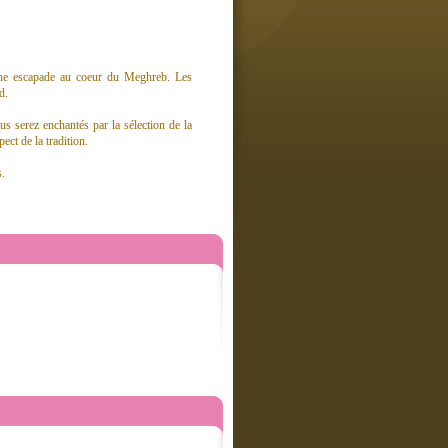
 une escapade au coeur du Meghreb. Les
d.
s serez enchantés par la sélection de la
ect de la tradition.
s.