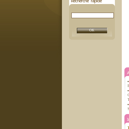
Recherche rapide
B
C
T
S
T