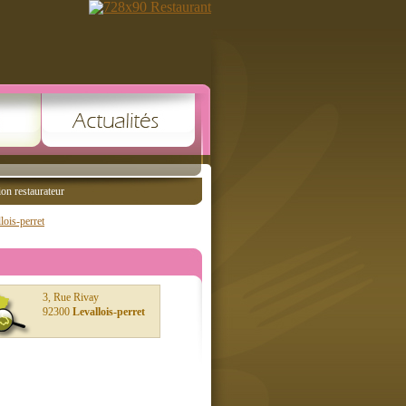
ion restaurateur
lois-perret
3, Rue Rivay
92300
Levallois-perret