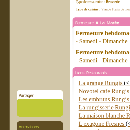
Type de restauration :
Brasserie
Type de cuisine :
Viande
Fruits de mer
Fermeture
A La Marée
Fermeture hebdomad
- Samedi - Dimanche
Fermeture hebdomad
- Samedi - Dimanche
Liens Restaurants
La grange Rungis
(<
Novotel cafe Rungi
Partager
Les embruns Rungi
La rungisserie Rung
La maison blanche 
L exagone Fresnes
(
Animations