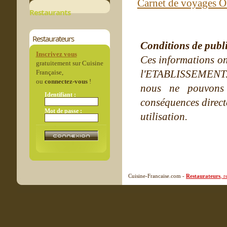
Carnet de voyages O
Restaurants
Restaurateurs
Conditions de publ
Inscrivez vous
Ces informations on
gratuitement sur Cuisine
l'ETABLISSEMENT. Ne
Française,
ou
connectez-vous
!
nous ne pouvons
Identifiant :
conséquences directe
Mot de passe :
utilisation.
Cuisine-Francaise.com -
Restaurateurs
, 