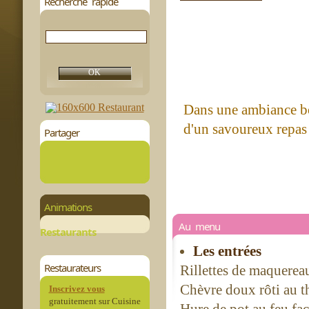
Recherche rapide
Dans une ambiance bo
d'un savoureux repas 
Partager
Animations
Au menu
Restaurants
Les entrées
Restaurateurs
Rillettes de maquerea
Chèvre doux rôti au t
Inscrivez vous
gratuitement sur Cuisine