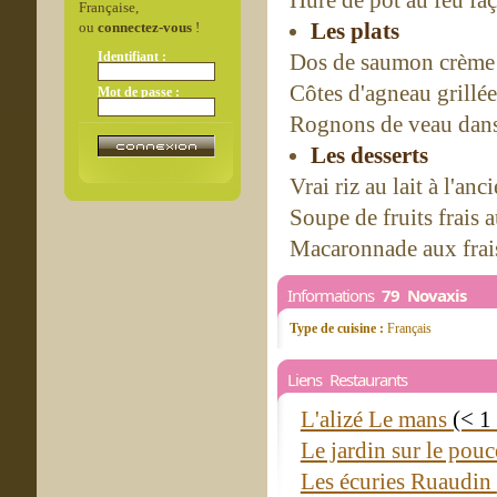
Hure de pot au feu fa
Française,
Les plats
ou
connectez-vous
!
Identifiant :
Dos de saumon crème
Côtes d'agneau grillé
Mot de passe :
Rognons de veau dans 
Les desserts
Vrai riz au lait à l'anc
Soupe de fruits frais
Macaronnade aux frai
Informations
79 Novaxis
Type de cuisine :
Français
Liens Restaurants
L'alizé Le mans
(< 1
Le jardin sur le pou
Les écuries Ruaudin