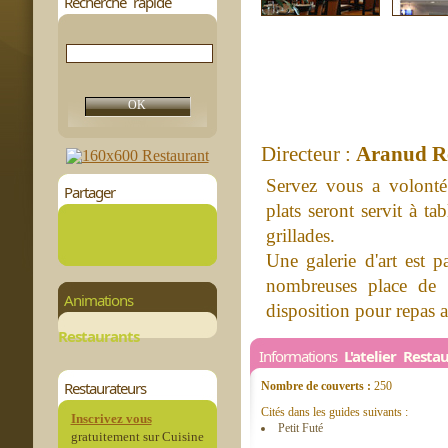
Recherche rapide
Directeur :
Aranud R
Servez vous a volonté 
Partager
plats seront servit à ta
grillades.
Une galerie d'art est p
nombreuses place de p
Animations
disposition pour repas an
Restaurants
Informations
L'atelier Resta
Restaurateurs
Nombre de couverts :
250
Cités dans les guides suivants :
Inscrivez vous
Petit Futé
gratuitement sur Cuisine