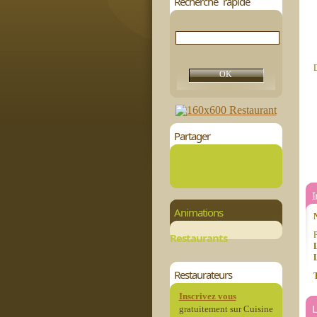
Recherche rapide
D
Partager
Animations
P
Restaurants
L
Restaurateurs
T
Inscrivez vous
L
gratuitement sur Cuisine