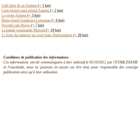
Café bière & cie Amiens
(< 1 km)
Carte bistrot saint acheul Amiens
(< 2 km)
Le vivier Amiens
(< 3 km)
Bistro boeuf framboise Longueau
(< 6 km)
Novotel cafe Boves
(< 7 km)
La balade gourmande Moreuil
(< 19 km)
Le logis du santerre/ au coup franc Harbonnières
(< 28 km)
Conditions de publication des informations
Ces informations ont été communiquées à titre indicatif le 05/10/2012 par l'ETABLISSEMEN
ni l'exactitude, nous ne pouvons en aucun cas être tenu pour responsable des conséquen
publication ainsi qu'à leur utilisation.