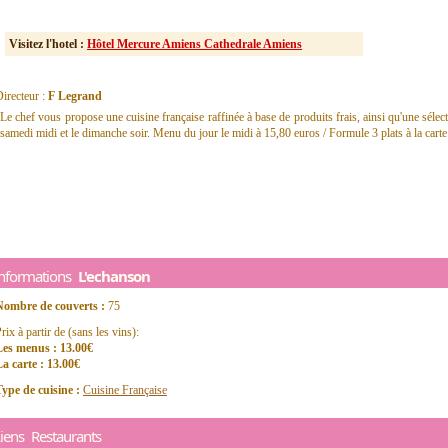
Visitez l'hotel :
Hôtel Mercure Amiens Cathedrale Amiens
irecteur :
F Legrand
Le chef vous propose une cuisine française raffinée à base de produits frais, ainsi qu'une sélec
samedi midi et le dimanche soir. Menu du jour le midi à 15,80 euros / Formule 3 plats à la carte 
Informations
L'echanson
Nombre de couverts :
75
rix à partir de (sans les vins):
Les menus : 13.00€
a carte : 13.00€
ype de cuisine :
Cuisine Française
iens Restaurants