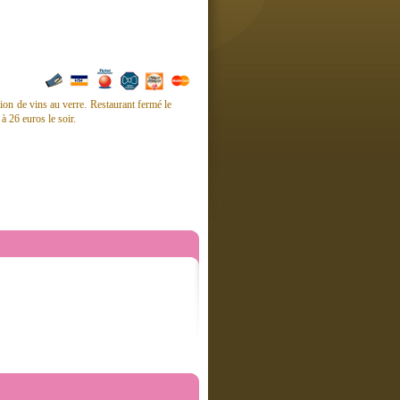
tion de vins au verre. Restaurant fermé le
à 26 euros le soir.