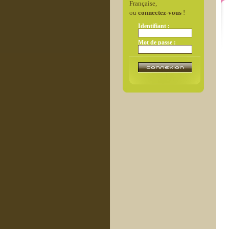
Française,
ou
connectez-vous
!
Identifiant :
Mot de passe :