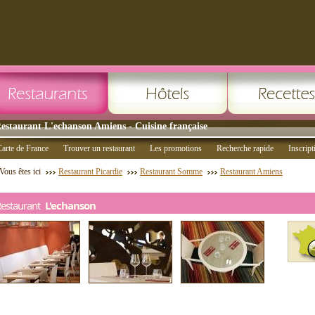
estaurant L'echanson Amiens - Cuisine française
arte de France
Trouver un restaurant
Les promotions
Recherche rapide
Inscript
Vous êtes ici
Restaurant Picardie
Restaurant Somme
Restaurant Amiens
Restaurant
L'echanson