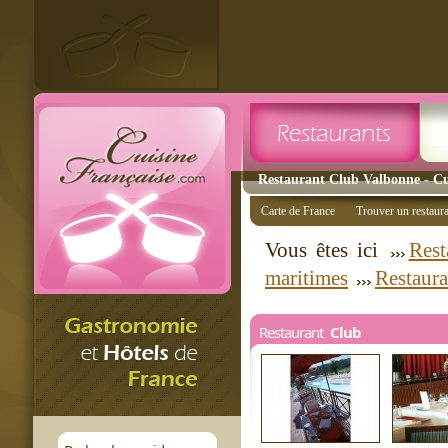
Restaurant Club Valbonne - Cui
Carte de France
Trouver un restaur
Vous êtes ici
Rest
maritimes
Restaur
Restaurant
Club