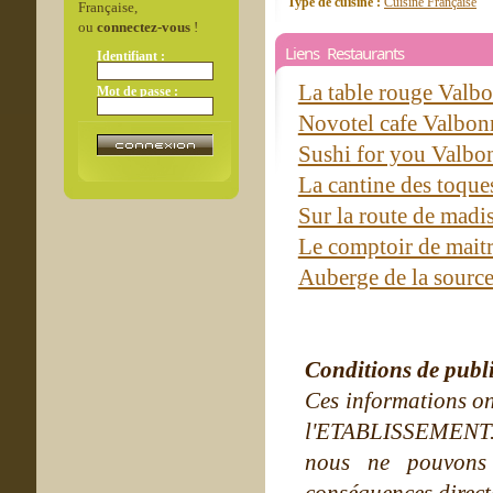
Type de cuisine :
Cuisine Française
Française,
ou
connectez-vous
!
Liens Restaurants
Identifiant :
La table rouge Valb
Mot de passe :
Novotel cafe Valbo
Sushi for you Valb
La cantine des toque
Sur la route de madi
Le comptoir de maitr
Auberge de la sourc
Conditions de publ
Ces informations on
l'ETABLISSEMENT. Ne
nous ne pouvons