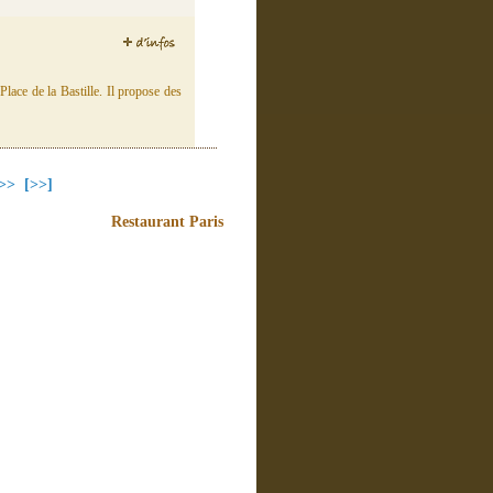
lace de la Bastille. Il propose des
>>
[>>]
Restaurant Paris