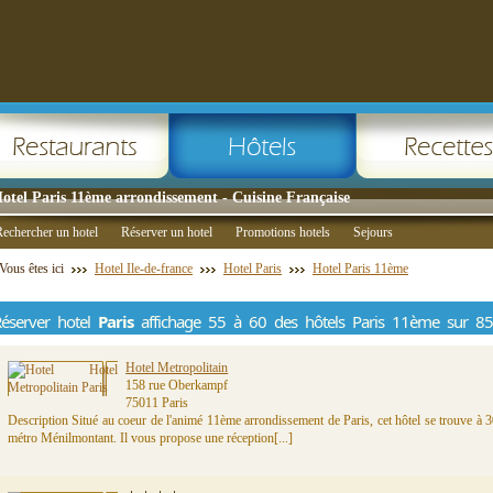
otel Paris 11ème arrondissement - Cuisine Française
echercher un hotel
Réserver un hotel
Promotions hotels
Sejours
Vous êtes ici
Hotel Ile-de-france
Hotel Paris
Hotel Paris 11ème
éserver hotel
Paris
affichage 55 à 60 des hôtels Paris 11ème sur 85
Hotel Metropolitain
158 rue Oberkampf
75011 Paris
Description Situé au coeur de l'animé 11ème arrondissement de Paris, cet hôtel se trouve à 3
métro Ménilmontant. Il vous propose une réception[...]