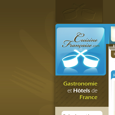
H
R
R