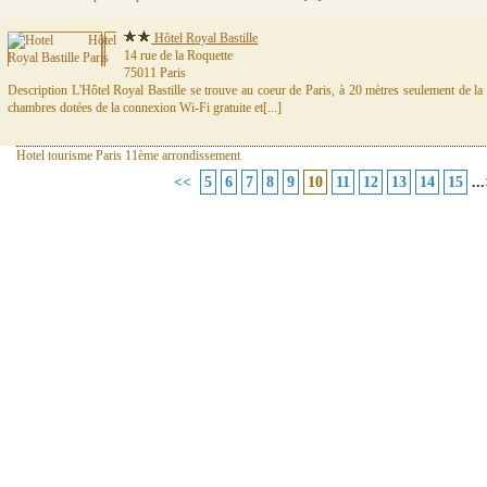
Hôtel Royal Bastille
14 rue de la Roquette
75011 Paris
Description L'Hôtel Royal Bastille se trouve au coeur de Paris, à 20 mètres seulement de la P
chambres dotées de la connexion Wi-Fi gratuite et[...]
Hotel tourisme Paris 11ème arrondissement
<<
5
6
7
8
9
10
11
12
13
14
15
...